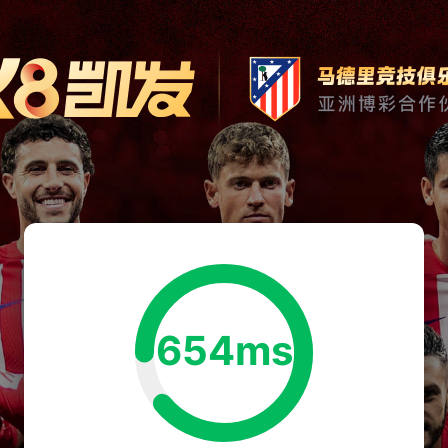
654ms